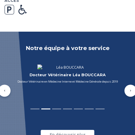
ACCÈS
Notre équipe à votre service
Docteur Vétérinaire Léa BOUCCARA
Docteur Vétérinaire en Médecine Interne et Médecine Générale depuis 2019
Précédent
Su
En découvrir plus